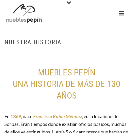
NUESTRA HISTORIA
INICIO
/
NUESTRA HISTORIA
MUEBLES PEPÍN
UNA HISTORIA DE MÁS DE 130
AÑOS
En
1869
, nace
Francisco Rubio Méndez
, en la localidad de
Sorbas. Eran tiempos donde existían oficios básicos, muchos
de ellos ya extinguidos. Había 5 o 6 carpinteros que hacían de